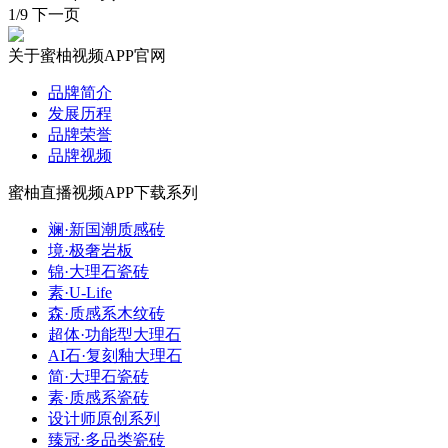
1/9
下一页
关于蜜柚视频APP官网
品牌简介
发展历程
品牌荣誉
品牌视频
蜜柚直播视频APP下载系列
斓·新国潮质感砖
境·极奢岩板
锦·大理石瓷砖
素·U-Life
森·质感系木纹砖
超体·功能型大理石
AI石·复刻釉大理石
简·大理石瓷砖
素·质感系瓷砖
设计师原创系列
臻冠·多品类瓷砖