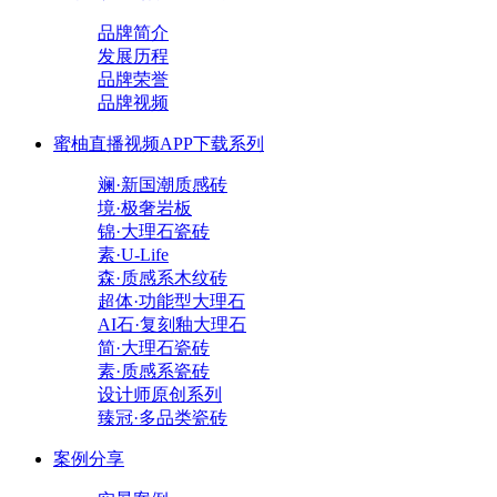
品牌简介
发展历程
品牌荣誉
品牌视频
蜜柚直播视频APP下载系列
斓·新国潮质感砖
境·极奢岩板
锦·大理石瓷砖
素·U-Life
森·质感系木纹砖
超体·功能型大理石
AI石·复刻釉大理石
简·大理石瓷砖
素·质感系瓷砖
设计师原创系列
臻冠·多品类瓷砖
案例分享