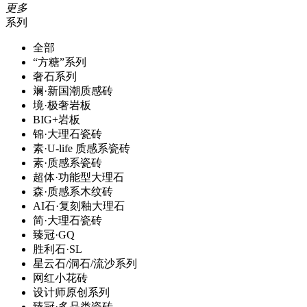
更多
系列
全部
“方糖”系列
奢石系列
斓·新国潮质感砖
境·极奢岩板
BIG+岩板
锦·大理石瓷砖
素·U-life 质感系瓷砖
素·质感系瓷砖
超体·功能型大理石
森·质感系木纹砖
AI石·复刻釉大理石
简·大理石瓷砖
臻冠·GQ
胜利石·SL
星云石/洞石/流沙系列
网红小花砖
设计师原创系列
臻冠·多品类瓷砖