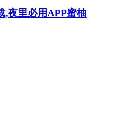
载,夜里必用APP蜜柚