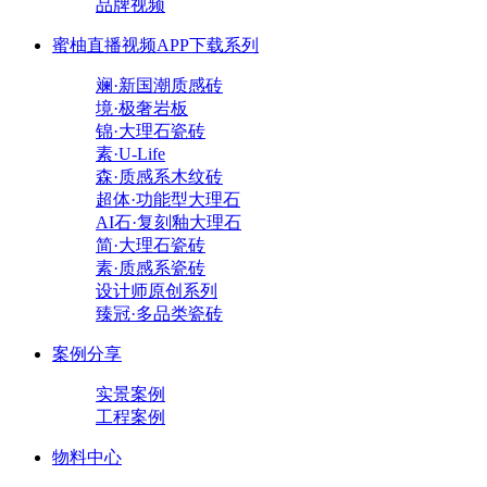
品牌视频
蜜柚直播视频APP下载系列
斓·新国潮质感砖
境·极奢岩板
锦·大理石瓷砖
素·U-Life
森·质感系木纹砖
超体·功能型大理石
AI石·复刻釉大理石
简·大理石瓷砖
素·质感系瓷砖
设计师原创系列
臻冠·多品类瓷砖
案例分享
实景案例
工程案例
物料中心