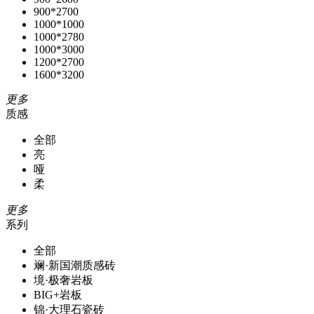
900*2700
1000*1000
1000*2780
1000*3000
1200*2700
1600*3200
更多
质感
全部
亮
哑
柔
更多
系列
全部
斓·新国潮质感砖
境·极奢岩板
BIG+岩板
锦·大理石瓷砖