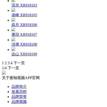
流光 XR918103
凌峰 XR918105
疏月 XR918106
雁回 XR918107
涟漪 XR918108
远山 XR918109
1
2
3
4
下一页
1/4
下一页
关于蜜柚视频APP官网
品牌简介
发展历程
品牌荣誉
品牌视频