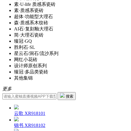
素·U-life 质感系瓷砖
素·质感系瓷砖
超体·功能型大理石
森·质感系木纹砖
AI石·复刻釉大理石
简·大理石瓷砖
臻冠·GQ
胜利石·SL
星云石/洞石/流沙系列
网红小花砖
设计师原创系列
臻冠·多品类瓷砖
其他集锦
更多
搜索
云歌 XR918101
锦书 XR918102