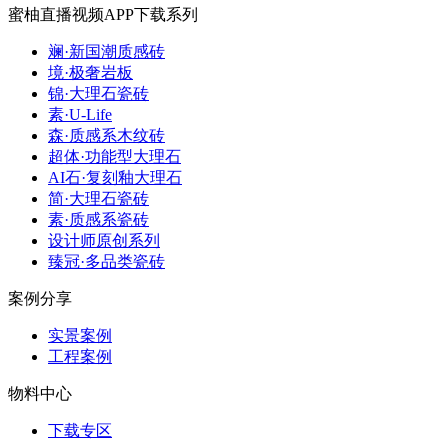
蜜柚直播视频APP下载系列
斓·新国潮质感砖
境·极奢岩板
锦·大理石瓷砖
素·U-Life
森·质感系木纹砖
超体·功能型大理石
AI石·复刻釉大理石
简·大理石瓷砖
素·质感系瓷砖
设计师原创系列
臻冠·多品类瓷砖
案例分享
实景案例
工程案例
物料中心
下载专区